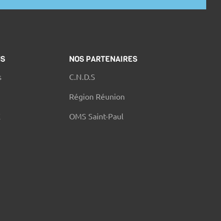
NS
NOS PARTENAIRES
s
C.N.D.S
Région Réunion
E
OMS Saint-Paul